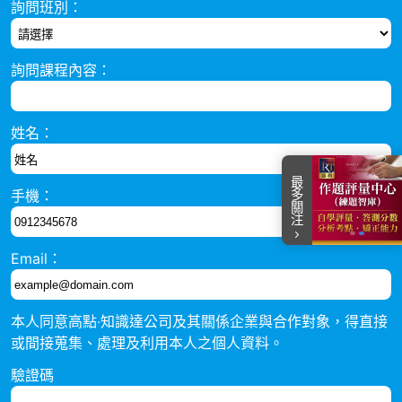
詢問班別：
詢問課程內容：
姓名：
最多關注
手機：
item
item
Item
0
1
Email：
2
of
2
本人同意高點‧知識達公司及其關係企業與合作對象，得直接
或間接蒐集、處理及利用本人之個人資料。
驗證碼