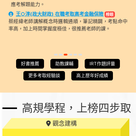
應考解題能力。
王○淳(政大財政) 在職考取高考金融保險
榜眼
蔡經緯老師講解概念時邏輯通順，筆記精闢，考點命中
率高，加上時間掌握度極佳，很推薦老師的課。
Item
item
item
item
item
item
item
0
1
2
3
4
5
好書推薦
助教課輔
IRT作題評量
3
of
更多考取經驗談
高上歷年好成績
6
高規學程，上榜四步取
觀念建構