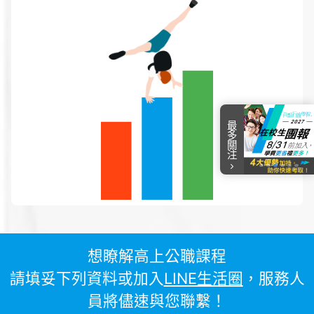
最多關注
item
item
item
item
item
item
Item
0
1
2
3
4
5
3
of
6
想瞭解高上公職課程
請填妥下列資料或加入
LINE生活圈
，服務人
員將儘速與您聯繫！