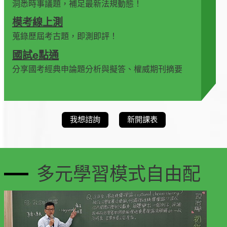
洞悉時事議題，補足最新法規動態！
模考線上測
蒐錄歷屆考古題，即測即評！
國試e點通
分享國考經典申論題分析與擬答、權威期刊摘要
我想諮詢
新開課表
多元學習模式自由配