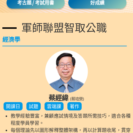
/
考古題
考試用書
好成績
軍師聯盟智取公職
經濟學
蔡經緯
(蔡培榮)
開課日
試聽
雲端課
著作
，
教學經驗豐富，兼顧應試情境及答題所需技巧，適合各種
程度學員學習。
每個理論先以圖形解釋整體架構，再以計算題收尾，貫穿