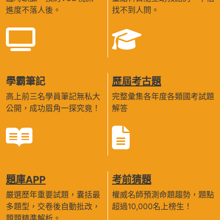
進度不落人後。
找不到人問。
學霸筆記
歷屆考古題
高上前三名學員筆記無私大
完整彙集各年度各類國考試題
公開，成功眉角一探究竟！
解答
題庫APP
考前猜題
嚴選歷年重要試題，囊括最
權威名師預測命題趨勢，題點
多題型，交卷後自動批改，
超過10,000名上榜生！
題題精準解析。