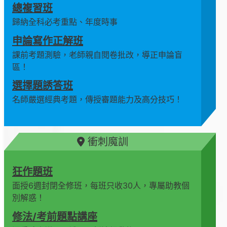
總複習班
歸納全科必考重點、年度時事
申論寫作正解班
課前考題測驗，老師親自閱卷批改，導正申論盲
區！
選擇題誘答班
名師嚴選經典考題，傳授審題能力及高分技巧！
衝刺魔訓
狂作題班
面授6週封閉全修班，每班只收30人，專屬助教個
別解惑！
修法/考前題點講座