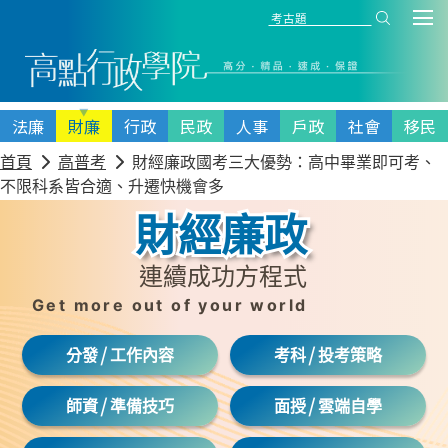
法
廉
財
廉
行政
民政
人事
戶政
社會
移民
首頁
高普考
財經廉政國考三大優勢：高中畢業即可考、
不限科系皆合適、升遷快機會多
財經廉政
連續成功方程式
Get more out of your world
/
/
分發
工作內容
考科
投考策略
/
/
師資
準備技巧
面授
雲端自學