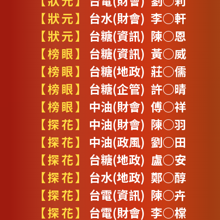
【狀元】
台電(財會) 劉○莉
【狀元】
台水(財會) 李○軒
【狀元】
台糖(資訊) 陳○恩
【榜眼】
台糖(資訊) 黃○威
【榜眼】
台糖(地政) 莊○儒
【榜眼】
台糖(企管) 許○晴
【榜眼】
中油(財會) 傅○祥
【探花】
中油(財會) 陳○羽
【探花】
中油(政風) 劉○田
【探花】
台糖(地政) 盧○安
【探花】
台水(地政) 鄭○醇
【探花】
台電(資訊) 陳○卉
【探花】
台電(財會) 李○橖