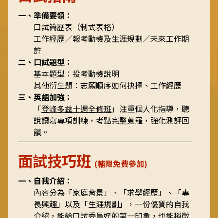
一、準備要領：
口試簡歷表（制式表格）
工作經歷／報考動機及生涯規劃／未來工作期
許
二、口試題型：
基本題型：投考動機說明
其他衍生題：志願順序如何抉擇、工作經歷
三、英語加強：
「
登峰多益十週全修班
」注重個人化指導，聽
說讀寫專項訓練，考點完整蒐羅，強化測評回
饋。
面試技巧班
(輔限免費參加)
一、自我介紹：
內容分為「家庭背景」、「求學經歷」、「專
長興趣」以及「生涯規劃」，一份優質的自我
介紹，能給口試委員好的第一印象，也能稍微