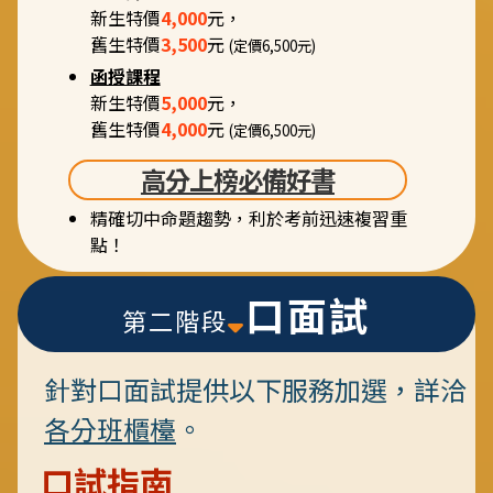
新生特價
4,000
元，
舊生特價
3,500
元
(定價6,500元)
函授課程
新生特價
5,000
元，
舊生特價
4,000
元
(定價6,500元)
高分上榜必備好書
精確切中命題趨勢，利於考前迅速複習重
點！
口面試
第二階段
針對口面試提供以下服務加選，詳洽
各分班櫃檯
。
口試指南