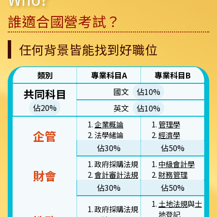
誰適合國營考試？
任何背景皆能找到好職位
類別
專業科目A
專業科目B
國文
佔10%
共同科目
佔20%
英文
佔10%
企業概論
管理學
企管
法學緒論
經濟學
佔30%
佔50%
政府採購法規
中級會計學
財會
會計審計法規
財務管理
佔30%
佔50%
土地法規
與
士
政府採購法規
地登記