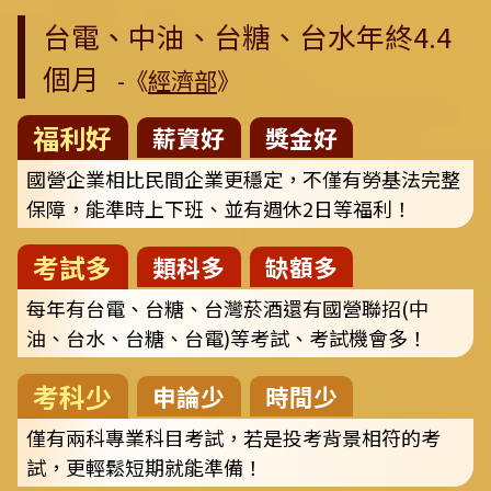
台電、中油、台糖、台水年終4.4
個月
-《
經濟部
》
福利好
薪資好
獎金好
國營企業相比民間企業更穩定，不僅有勞基法完整
保障，能準時上下班、並有週休2日等福利！
考試多
類科多
缺額多
每年有台電、台糖、台灣菸酒還有國營聯招(中
油、台水、台糖、台電)等考試、考試機會多！
考科少
申論少
時間少
僅有兩科專業科目考試，若是投考背景相符的考
試，更輕鬆短期就能準備！