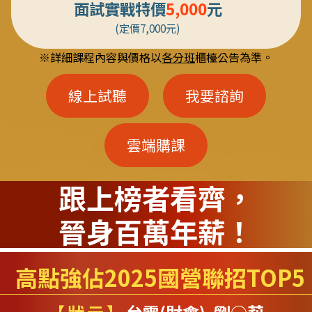
面試實戰特價
5,000
元
(定價7,000元)
※詳細課程內容與價格以
各分班
櫃檯公告為準。
線上試聽
我要諮詢
雲端購課
跟上榜者看齊，
晉身百萬年薪！
高點強佔
2025
國營聯招TOP5