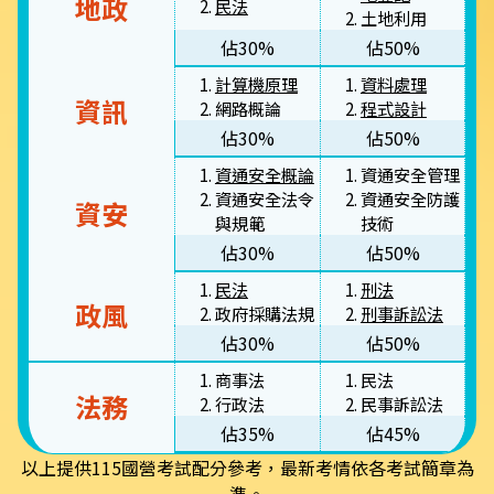
地政
民法
土地利用
佔30%
佔50%
計算機原理
資料處理
資訊
網路概論
程式設計
佔30%
佔50%
資通安全概論
資通安全管理
資通安全法令
資通安全防護
資安
與規範
技術
佔30%
佔50%
民法
刑法
政風
政府採購法規
刑事訴訟法
佔30%
佔50%
商事法
民法
法務
行政法
民事訴訟法
佔35%
佔45%
以上提供115國營考試配分參考，最新考情依各考試簡章為