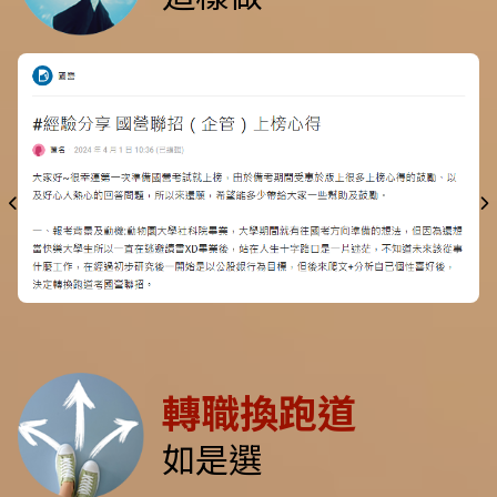
轉職換跑道
如是選