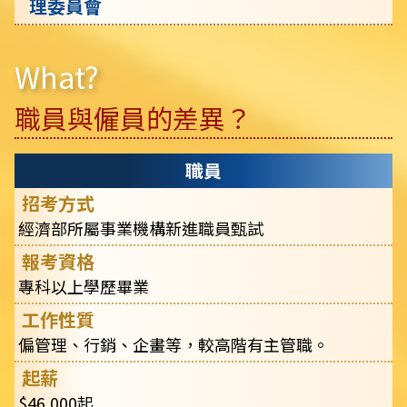
理委員會
What?
職員與僱員的差異？
職員
經濟部所屬事業機構新進職員甄試
專科以上學歷畢業
偏管理、行銷、企畫等，較高階有主管職。
$46,000起