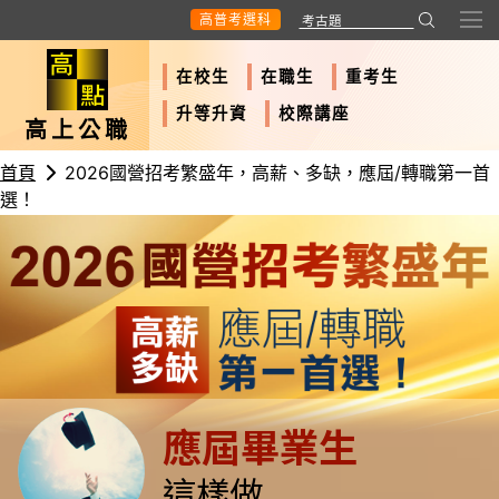
高普考選科
在校生
在職生
重考生
升等升資
校際講座
高上公職
首頁
2026國營招考繁盛年，高薪、多缺，應屆/轉職第一首
選！
應屆畢業生
這樣做