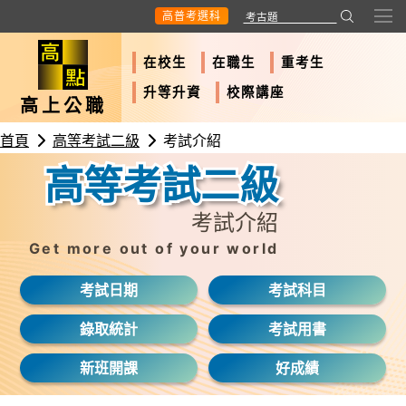
高普考選科
在校生
在職生
重考生
升等升資
校際講座
高上公職
首頁
高等考試二級
考試介紹
高等考試二級
考試介紹
Get more out of your world
考試日期
考試科目
錄取統計
考試用書
新班開課
好成績