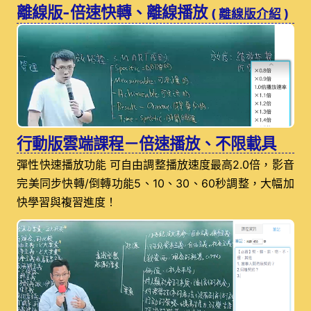
離線版-倍速快轉、離線播放
(
離線版介紹
)
行動版雲端課程－倍速播放、不限載具
彈性快速播放功能 可自由調整播放速度最高2.0倍，影音
完美同步快轉/倒轉功能5、10、30、60秒調整，大幅加
快學習與複習進度！