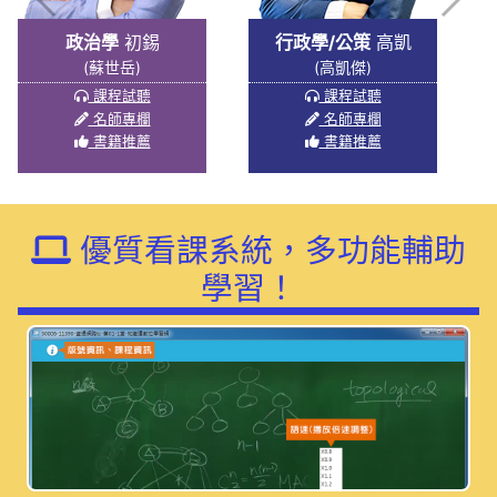
政治學
初錫
行政學/公策
高凱
(蘇世岳)
(高凱傑)
課程試聽
課程試聽
名師專欄
名師專欄
書籍推薦
書籍推薦
優質看課系統，多功能輔助
學習！