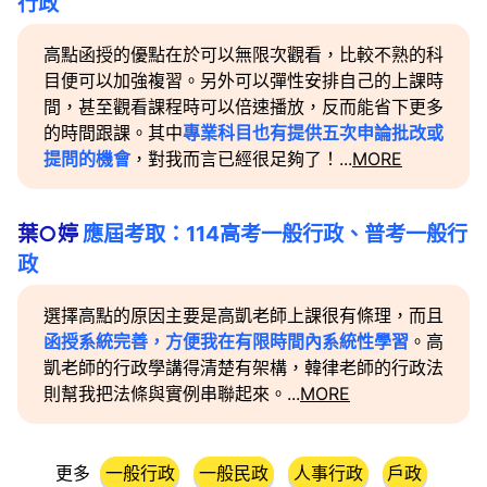
行政
高點函授的優點在於可以無限次觀看，比較不熟的科
目便可以加強複習。另外可以彈性安排自己的上課時
間，甚至觀看課程時可以倍速播放，反而能省下更多
的時間跟課。其中
專業科目也有提供五次申論批改或
提問的機會
，對我而言已經很足夠了！...
MORE
葉○婷
應屆考取：114高考一般行政、普考一般行
政
選擇高點的原因主要是高凱老師上課很有條理，而且
函授系統完善，方便我在有限時間內系統性學習
。高
凱老師的行政學講得清楚有架構，韓律老師的行政法
則幫我把法條與實例串聯起來。...
MORE
更多
一般行政
一般民政
人事行政
戶政