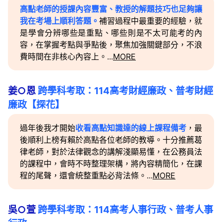
高點老師的授課內容豐富、教授的解題技巧也足夠讓
我在考場上順利答題。
補習過程中最重要的經驗，就
是學會分辨哪些是重點、哪些則是不太可能考的內
容，在掌握考點與爭點後，聚焦加強關鍵部分，不浪
費時間在非核心內容上。...
MORE
姜○恩
跨學科考取：114高考財經廉政、普考財經
廉政【探花】
過年後我才開始
收看高點知識達的線上課程備考
，最
後順利上榜有賴於高點各位老師的教導。十分推薦葛
律老師，對於法律觀念的講解淺顯易懂，在公務員法
的課程中，會時不時整理架構，將內容精簡化，在課
程的尾聲，還會統整重點必背法條。...
MORE
吳○萱
跨學科考取：114高考人事行政、普考人事