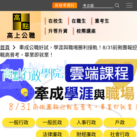
高普考選科
在校生
在職生
重考生
升等升資
校際講座
高上公職
首頁
牽成公職好試，學涯與職場勝利接軌！8/31前揪團報迎
戰高普考，畢業即就業！
一般行政
一般民政
人事行政
戶政
法律廉政
財經廉政
社會行政