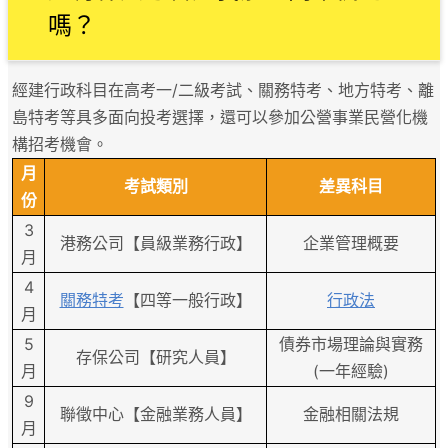
嗎？
經建行政科目在
高考一/二級考試、關務特考、地方特考、離
島特考等具多面向投考選擇，還可以參加公營事業民營化機
構招考機會。
月
考試類別
差異科目
份
3
港務公司【員級業務行政】
企業管理概要
月
4
關務特考
【四等一般行政】
行政法
月
5
債券市場理論與實務
存保公司【研究人員】
月
(一年經驗)
9
聯徵中心【金融業務人員】
金融相關法規
月