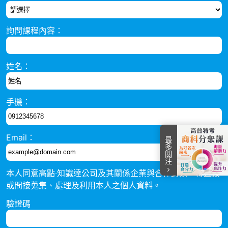
詢問課程內容：
姓名：
手機：
Email：
最多關注
本人同意高點‧知識達公司及其關係企業與合作對象，得直接
item
item
item
item
Item
0
1
2
3
或間接蒐集、處理及利用本人之個人資料。
4
驗證碼
of
4