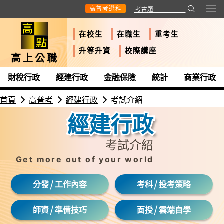
高普考選科
在校生
在職生
重考生
升等升資
校際講座
高上公職
財稅行政
經建行政
金融保險
統計
商業行政
首頁
高普考
經建行政
考試介紹
經建行政
考試介紹
Get more out of your world
/
/
分發
工作內容
考科
投考策略
/
/
師資
準備技巧
面授
雲端自學