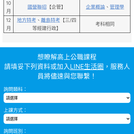
10
國營聯招
【企管】
企業概論
、
管理學
月
12
地方特考
、
離島特考
【三/四
考科相同
月
等經建行政】
想瞭解高上公職課程
請填妥下列資料或加入
LINE生活圈
，服務人
員將儘速與您聯繫！
詢問類科：
上課方式：
詢問班別：