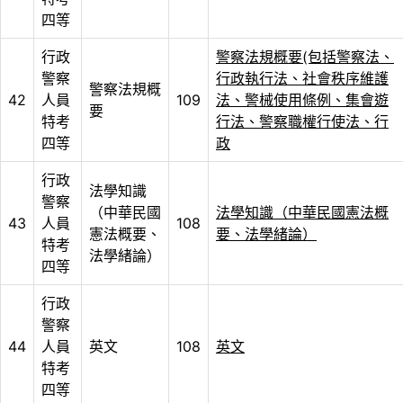
四等
行政
警察法規概要(包括警察法、
警察
行政執行法、社會秩序維護
警察法規概
42
人員
109
法、警械使用條例、集會遊
要
特考
行法、警察職權行使法、行
四等
政
行政
法學知識
警察
（中華民國
法學知識（中華民國憲法概
43
人員
108
憲法概要、
要、法學緒論）
特考
法學緒論）
四等
行政
警察
44
人員
英文
108
英文
特考
四等