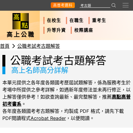
高普考選科
在校生
在職生
重考生
升等升資
校際講座
高上公職
首頁
公職考試考古題解答
公職考試考古題解答
高上名師高分詳解
本單元提供之各年度各類國考歷屆試題解答，係為服務考生於
考場中所提供之參考詳解，如遇新年度修法並未再行修正，以
上解答僅供參考！如欲查詢最新、最完整解答，推薦
高點高普
初考書系
。
各年度各類國考考古題解答，均製成 PDF 格式，請先下載
PDF閱讀程式
Acrobat Reader
，以便閱讀。