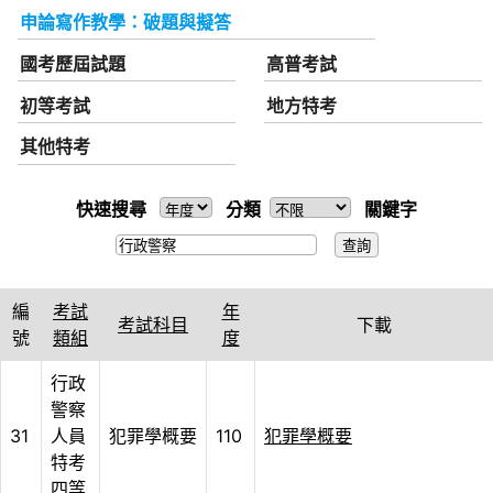
申論寫作教學：破題與擬答
國考歷屆試題
高普考試
初等考試
地方特考
其他特考
快速搜尋
分類
關鍵字
編
考試
年
考試科目
下載
號
類組
度
行政
警察
31
人員
犯罪學概要
110
犯罪學概要
特考
四等