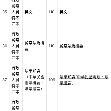
警察
35
人員
英文
110
英文
特考
四等
行政
警察
警察法規概
36
人員
110
警察法規概要
要
特考
四等
行政
法學知識
警察
（中華民國
法學知識(中華民國憲法、法
37
人員
109
憲法概要、
學緒論)
特考
法學緒論）
四等
行政
警察