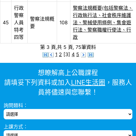
行政
警察法規概要(包括警察法、
警察
行政執行法、社會秩序維護
警察法規概
45
人員
108
法、警械使用條例、集會遊
要
特考
行法、警察職權行使法、行
四等
政
第 3 頁,共 5 頁, 75筆資料
1
2
[3]
4
5
想瞭解高上公職課程
請填妥下列資料或加入
LINE生活圈
，服務人
員將儘速與您聯繫！
詢問類科：
上課方式：