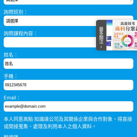
詢問班別：
最多關注
詢問課程內容：
item
item
item
item
item
Item
0
1
2
3
4
姓名：
3
of
5
手機：
Email：
本人同意高點‧知識達公司及其關係企業與合作對象，得直接
或間接蒐集、處理及利用本人之個人資料。