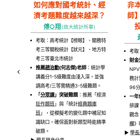
是會
如何應對國考統計、經
非
是滿
濟考題難度越來越深？
師
距！
傅○翔
(政大統計所畢)
)
考取：高考統計【榜眼】、關務特
考三等關稅統計【狀元】、地方特
【探
考取
考三等臺北市統計
8】
財金
推薦
趙治勳
(何志傑)老師
：統計學
：透過
NP
講義分1-5級難度由淺入深，並強
試題精
務計
調高考/三等需精通3-5級難題。
憶，你
96
「
分眾課
」突破難題
：推薦「經濟
的題
一年
狂作題班
」與「統計
經典題庫
高，僅一
排課
班
」，從模擬考的變化題中補足知
，幾乎等
觀念
識缺口，確保面對新題型時能精準
欄
》
破題。
▶
學長