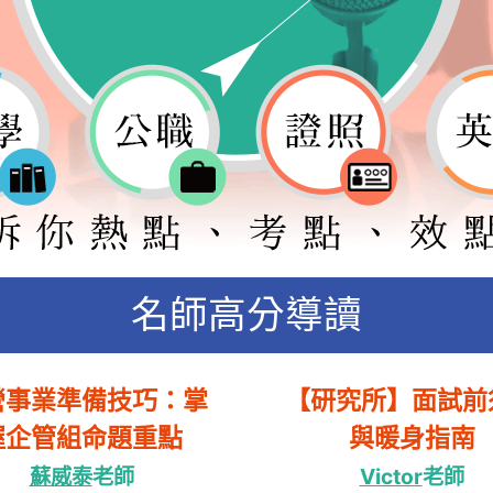
名師高分導讀
營事業準備技巧：掌
【研究所】面試前
握企管組命題重點
與暖身指南
蘇威泰
老師
Victor
老師