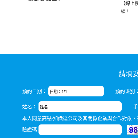
【線上
練！
請填
預約日期：
預約班別
姓名：
手
本人同意高點‧知識達公司及其關係企業與合作對象
驗證碼