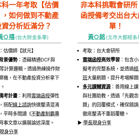
本科一年考取【估價
非本科挑戰會研所
】，如何做到不動產
函授備考交出台大
投資分析近滿分？
單！
黃○禧
黃○銘
(台大財金系畢)
(北市大都經系
：估價師【狀元】
考取：台大會研所
背景優勢
：憑藉精通DCF與
雲端函授
高效學習
：包含小
V等計算邏輯，透過熟練操作財
擬考的完整系統，並透過
經
算機，在不動產投資分析拿下
班
大量刷題，提升考場解題
分。
多元課輔資源
：善用線上課
備考計畫
：利用
雲端函授
彈性
與社團助教，透過「先觀念
，搭配
線上諮詢
快速釐清混淆
題」的回覆模式，確保錯誤
，平時多閱讀《
不動產制霸專
徹底釐清不重蹈覆轍。
時事文章以擴展論述深度。
▶
學長現身分享
現身分享