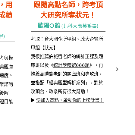
，用
跟隨高點名師，跨考頂
成績
大研究所奪狀元！
歐陽○鈞
(北科大應英系畢)
畢)
考取：台大國企所甲組、政大企管所
甲組【狀元】
我很推薦許誠哲老師的統計正課及題
考與模
庫班以及《
統計學精選666題
》，再
典題庫
推薦高勝銘老師的題庫班和專攻班，
速度。
並搭配「
經典題型解析系列
」，對於
業諮詢
攻頂台、政系所有很大幫助！
後解
▶
快加入高點，啟動你的上榜計畫！
題目能