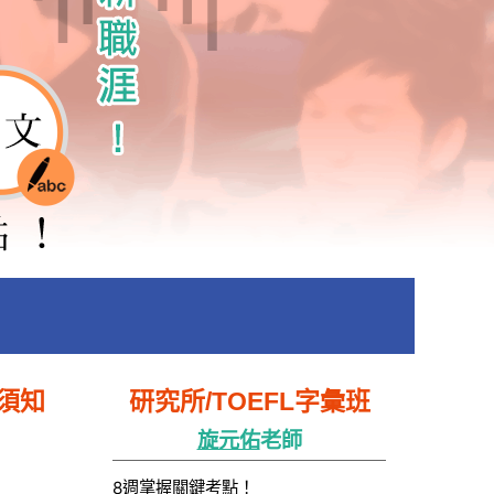
須知
研究所/TOEFL字彙班
旋元佑
老師
8週掌握關鍵考點！