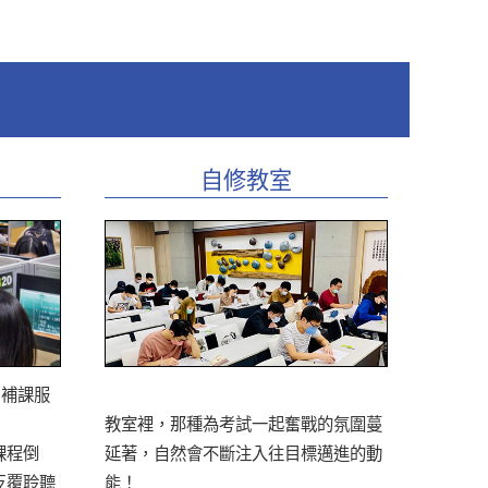
自修教室
 補課服
教室裡，那種為考試一起奮戰的氛圍蔓
課程倒
延著，自然會不斷注入往目標邁進的動
反覆聆聽
能！