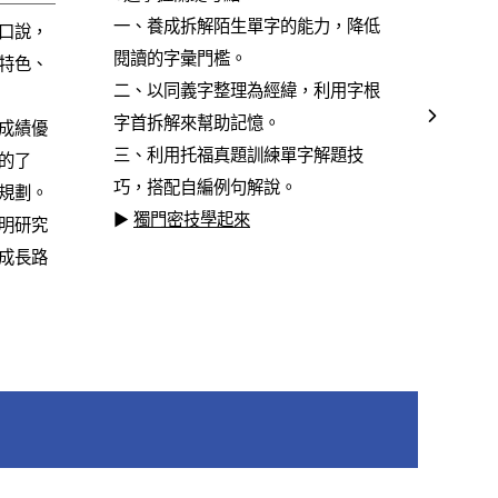
一、養成拆解陌生單字的能力，降低
口說，
閱讀的字彙門檻。
特色、
二、以同義字整理為經緯，利用字根
字首拆解來幫助記憶。
成績優
三、利用托福真題訓練單字解題技
的了
巧，搭配自編例句解說。
規劃。
▶
獨門密技學起來
明研究
成長路