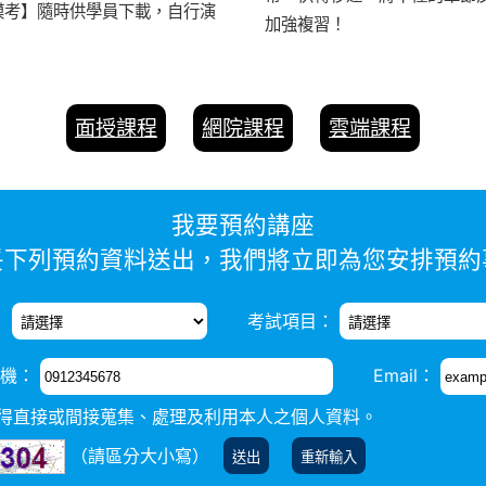
模考】隨時供學員下載，自行演
加強複習！
面授課程
網院課程
雲端課程
我要預約講座
妥下列預約資料送出，我們將立即為您安排預約
：
考試項目：
機：
Email：
，得直接或間接蒐集、處理及利用本人之個人資料。
（請區分大小寫）