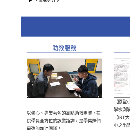
▶
學長現身分享
助教服務
【隨堂
學檢測
以熱心、專業著名的高點助教團隊，提
【IRT
供學員全方位的課業諮詢，是學弟妹們
心之出
最強的加油團隊！