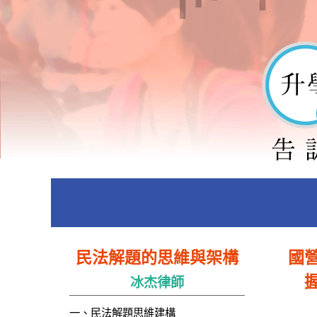
民法
民法解題的思維與架構
國
近
冰杰律師
)
一、民法解題思維建構