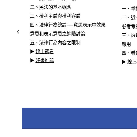
二、民法的基本觀念
一、掌
→ 目的
三、權利主體與權利客體
二、近
四、法律行為總論──意思表示中效果
必考考
法條
意思和表示意思之進階討論
三、透
五、法律行為內容之限制
應用
▶
線上觀看
四、看
▶
好書推薦
▶
線上