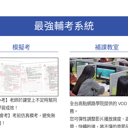
最強輔考系統
模擬考
補課教室
小考】老師於課堂上不定時幫同
全台高點網路學院提供的 VOD
學習成效！
務。
大會考】考前仿真模考，避免無
您可彈性調整影片播放速度、
錯！
帶、快轉秒速，將不懂的章節