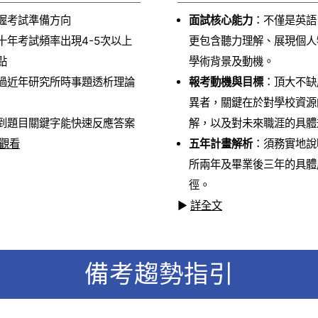
握考試準備方向
面試核心能力
：不僅是英語
十年考試頻率出現4-5次以上
更包含聽力理解、展現個人
點
學術背景及動機。
過近年研究所時事題透析理論
報考動機與目標
：頂大不缺
異者，關鍵在於對學校資源
到題目關鍵字能快速反應答案
解，以及對未來職涯的具體
觀看
五年計畫解析
：須務實地說
所兩年及畢業後三年的具體
徑。
▶
詳全文
備考趨勢指引