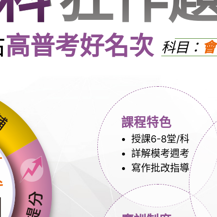
佔
高普考好名次
科
目：
會
課程特色
授課6-8堂/科
詳解模考週考
寫作批改指導