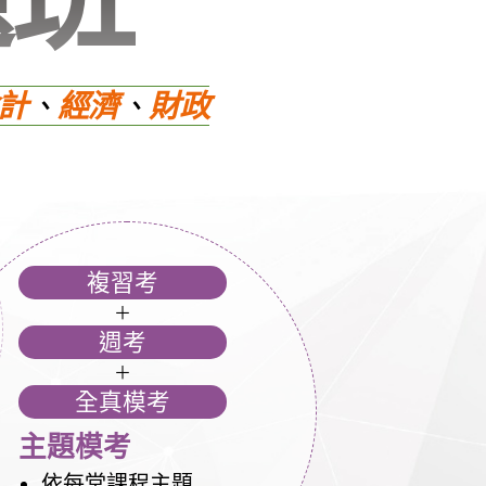
計
、
經濟
、
財政
複習考
＋
週考
＋
全真模考
主題模考
依每堂課程主題