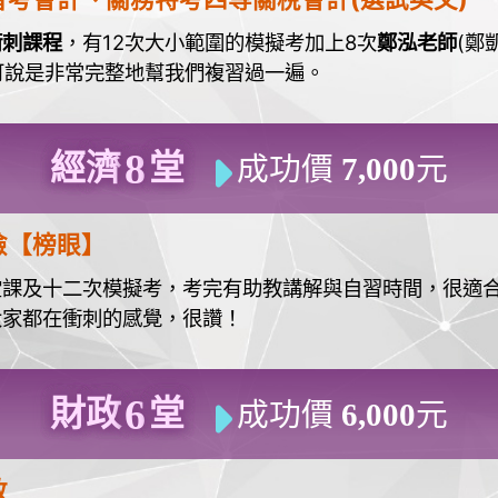
衝刺課程
，有12次大小範圍的模擬考加上8次
鄭泓老師
(鄭
可說是非常完整地幫我們複習過一遍。
8
經濟
堂
成功價
7,000
元
險【榜眼】
堂課及十二次模擬考，考完有助教講解與自習時間，很適
大家都在衝刺的感覺，很讚！
6
財政
堂
成功價
6,000
元
政