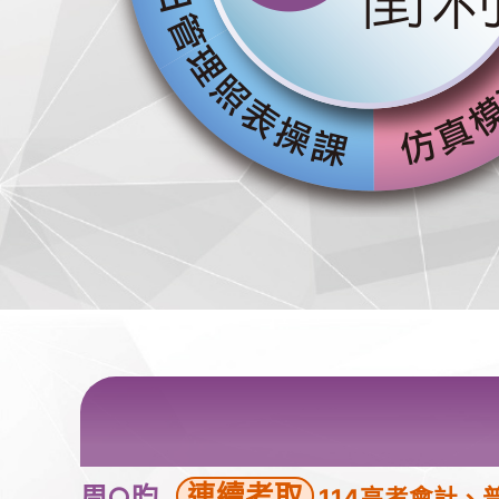
連續考取
周○昀
114高考會計、