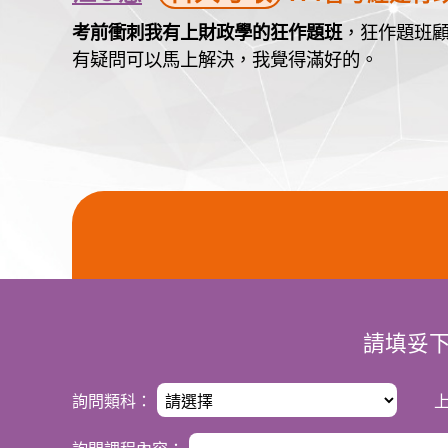
考前衝刺我有上財政學的狂作題班
，狂作題班
有疑問可以馬上解決，我覺得滿好的。
請填妥
詢問類科：
上