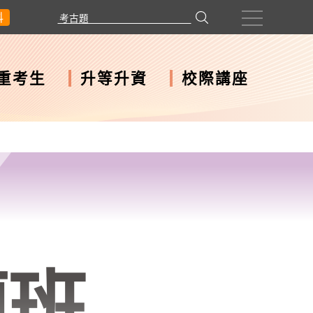
科
重考生
升等升資
校際講座
題班