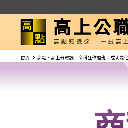
高上公
高點知識達
一試高
首頁
高點．高上分眾課：商科狂作題班，成功贏
商