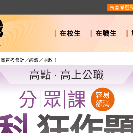
高普考選
職
在校生
在職生
上
佔高普考會計／經濟／財政！
高點 ‧ 高上公職
分
眾
課
容易
額滿
科
狂作