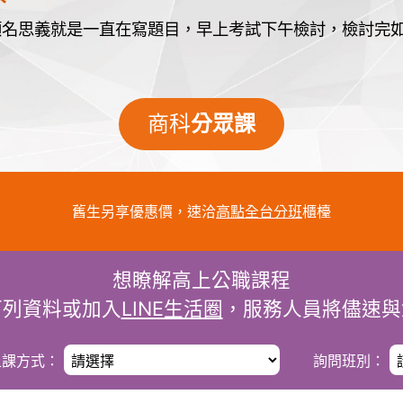
顧名思義就是一直在寫題目，早上考試下午檢討，檢討完
商科
分眾課
舊生另享優惠價，速洽
高點全台分班
櫃檯
想瞭解高上公職課程
下列資料或加入
LINE生活圈
，服務人員將儘速與
課方式：
詢問班別：