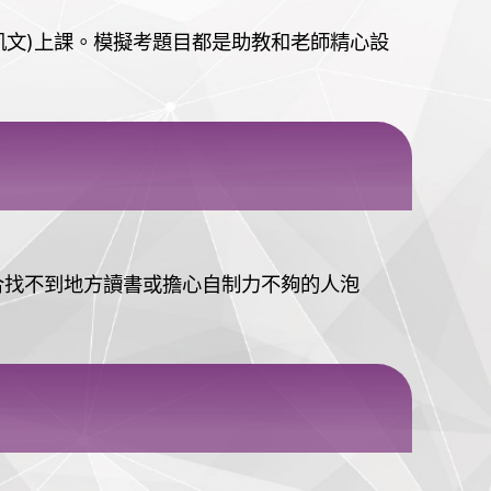
凱文)上課。模擬考題目都是助教和老師精心設
合找不到地方讀書或擔心自制力不夠的人泡