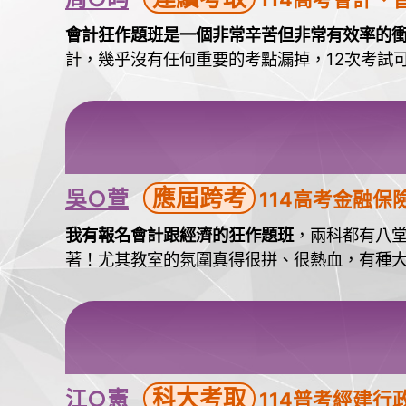
會計狂作題班是一個非常辛苦但非常有效率的
計，幾乎沒有任何重要的考點漏掉，12次考試
應屆跨考
吳○萱
114高考金融保
我有報名會計跟經濟的狂作題班
，兩科都有八
著！尤其教室的氛圍真得很拼、很熱血，有種
科大考取
江○憲
114普考經建行