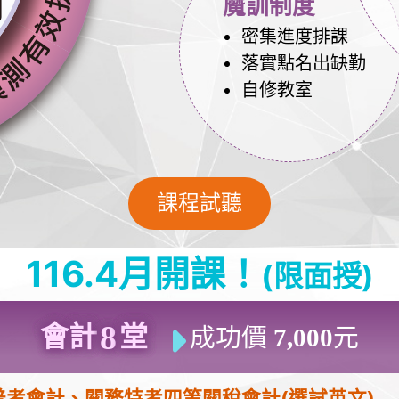
魔訓制度
密集進度排課
落實點名出缺勤
自修教室
課程試聽
116.4月開課！
(限面授)
8
會計
堂
成功價
7,000
元
普考會計、關務特考四等關稅會計(選試英文)