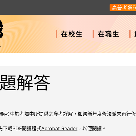
高普考選
職
在校生
在職生
上
題解答
務考生於考場中所提供之參考詳解，如遇新年度修法並未再行修
先下載PDF閱讀程式
Acrobat Reader
，以便閱讀。