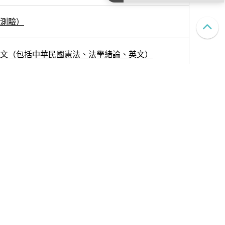
Item
0
1
2
3
4
5
測驗）
of
5
文（包括中華民國憲法、法學緒論、英文）
與測驗）
學概論
（包括任用、服務、保障、考績、懲戒、交代、行政
突迴避與財產申報）
訟法