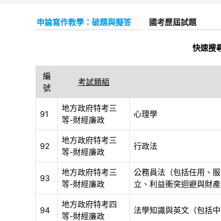
申論寫作教學：破題與擬答
國考歷屆試題
快速搜
編
考試類組
號
地方政府特考三
91
心理學
等-財經廉政
地方政府特考三
92
行政法
等-財經廉政
地方政府特考三
公務員法（包括任用、服
93
等-財經廉政
立、利益衝突迴避與財產
地方政府特考四
94
法學知識與英文（包括中
等-財經廉政