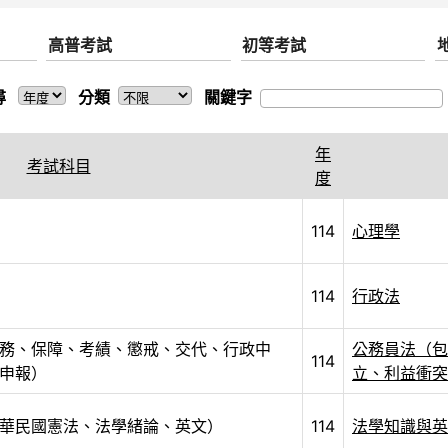
高普考試
初等考試
尋
分類
關鍵字
年
考試科目
度
114
心理學
114
行政法
務、保障、考績、懲戒、交代、行政中
公務員法（包
114
申報）
立、利益衝突
華民國憲法、法學緒論、英文）
114
法學知識與英