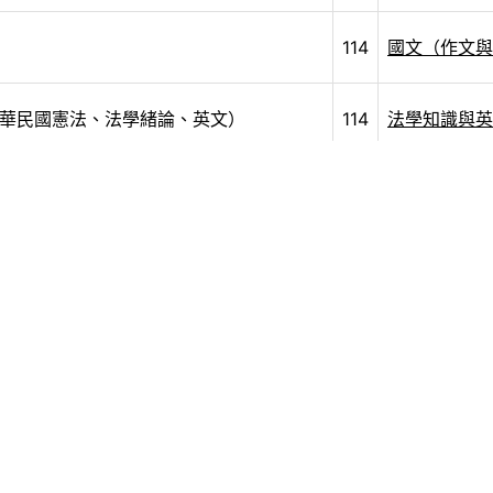
114
國文（作文與
華民國憲法、法學緒論、英文）
114
法學知識與英
114
國文（ 作文
114
經濟學與財政
114
行政法概要
務、保障、考績、懲戒、交代、行政中
公務員法概要
114
申報）概要
中立、利益衝
114
刑法與刑事訴