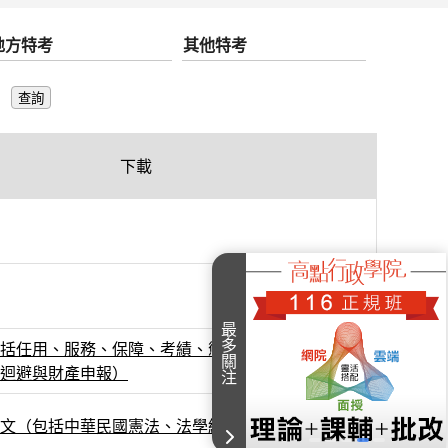
地方特考
其他特考
下載
最多關注
括任用、服務、保障、考績、懲戒、交代、行政中
迴避與財產申報）
文（包括中華民國憲法、法學緒論、英文）
item
item
item
item
item