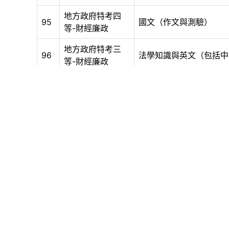
地方政府特考四
95
國文（作文與測驗）
等-財經廉政
地方政府特考三
96
法學知識與英文（包括中
等-財經廉政
地方政府特考三
97
國文（作文與測驗）
等-財經廉政
地方政府特考三
98
經濟學概要與財政學概要
等-財經廉政
地方政府特考四
99
行政法概要
等-法律廉政
地方政府特考四
公務員法（包括任用、服
100
等-法律廉政
立、利益衝突迴避與財產
地方政府特考三
101
刑法與刑事訴訟法
等-法律廉政