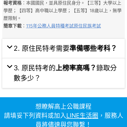
報考資格
：本國國民，並具原住民身分。【三等】大學以上
學歷；【四等】高中職以上學歷；【五等】18歲以上，無學
歷限制。
簡章下載
：
115年公務人員特種考試原住民族考試
2. 原住民特考需要
準備哪些考科？
3. 原民特考的
上榜率高嗎？
錄取分
數多少？
想瞭解高上公職課程
請填妥下列資料或加入
LINE生活圈
，服務人
員將儘速與您聯繫！