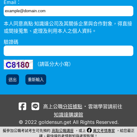
Email：
本人同意高點‧知識達公司及其關係企業與合作對象，得直接
或間接蒐集、處理及利用本人之個人資料。
驗證碼
（請區分大小寫）
高上公職
分班據點
雲端學習請前往
知識達購課館
© 2022 goldensun.get All Rights Reserved.
擬參加公職考試考生可先預約
高點公職講座
，或上
萬文考情專家
，給您最正
確、最快速的考情新知與考取對策！