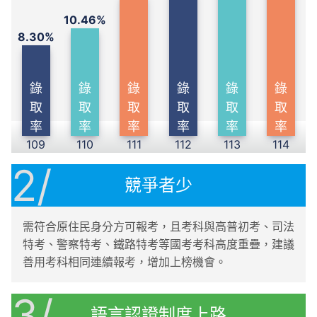
10.46%
8.30%
錄
錄
錄
錄
錄
錄
取
取
取
取
取
取
率
率
率
率
率
率
109
110
111
112
113
114
2/
競爭者少
需符合原住民身分方可報考，且考科與高普初考、司法
特考、警察特考、鐵路特考等國考考科高度重疊，建議
善用考科相同連續報考，增加上榜機會。
3/
語言認證制度上路