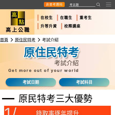
高普考選科
在校生
在職生
重考生
升等升資
校際講座
高上公職
首頁
原住民特考
考試介紹
原住民特考
考試介紹
Get more out of your world
考試日期
考試科目
原民特考三大優勢
1/
錄取率逐年提升