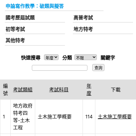
申論寫作教學：破題與擬答
國考歷屆試題
高普考試
初等考試
地方特考
其他特考
快速搜尋
分類
關鍵字
編
年
考試類組
考試科目
下載
號
度
地方政府
特考四
1
土木施工學概要
114
土木施工學概要
等-土木
工程