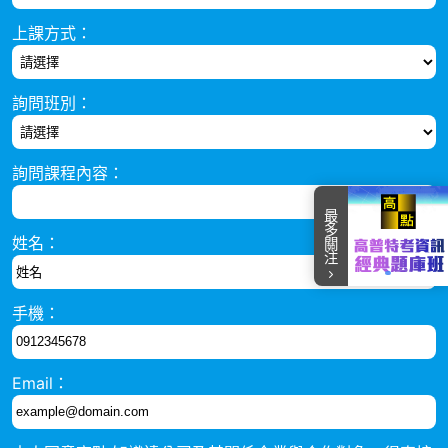
上課方式：
詢問班別：
詢問課程內容：
最多關注
姓名：
item
item
item
item
item
Item
0
1
2
3
4
手機：
2
of
5
Email：