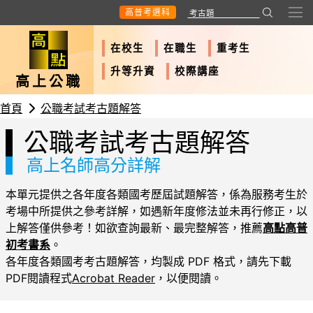
高普考選科
在校生
在職生
重考生
升等升資
校際講座
高上公職
首頁
公職考試考古題解答
公職考試考古題解答
高上名師高分詳解
本單元提供之各年度各類國考歷屆試題解答，係為服務考生於
考場中所提供之參考詳解，如遇新年度修法並未再行修正，以
上解答僅供參考！如欲查詢最新、最完整解答，推薦
高點高普
初考書系
。
各年度各類國考考古題解答，均製成 PDF 格式，請先下載
PDF閱讀程式
Acrobat Reader
，以便閱讀。