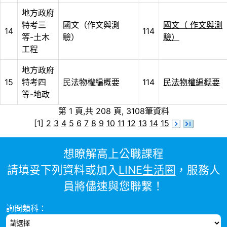
地方政府
特考三
國文（作文與測
國文（ 作文與測
14
114
等-土木
驗）
驗）
工程
地方政府
15
特考四
民法物權編概要
114
民法物權編概要
等-地政
第 1 頁,共 208 頁, 3108筆資料
[1]
2
3
4
5
6
7
8
9
10
11
12
13
14
15
想瞭解高上公職課程
請填妥下列資料或加入
LINE生活圈
，服務人
員將儘速與您聯繫！
詢問類科：