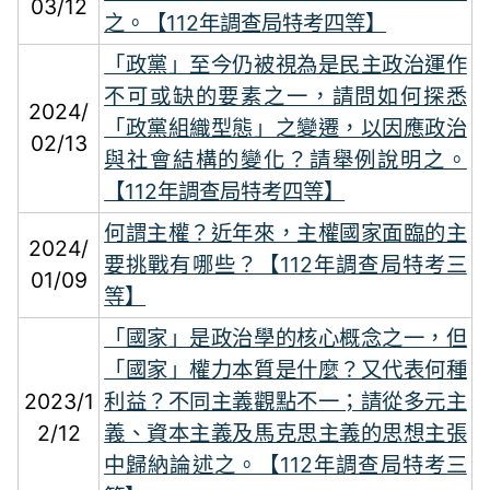
03/12
之。【112年調查局特考四等】
「政黨」至今仍被視為是民主政治運作
不可或缺的要素之一，請問如何探悉
2024/
「政黨組織型態」之變遷，以因應政治
02/13
與社會結構的變化？請舉例說明之。
【112年調查局特考四等】
何謂主權？近年來，主權國家面臨的主
2024/
要挑戰有哪些？【112年調查局特考三
01/09
等】
「國家」是政治學的核心概念之一，但
「國家」權力本質是什麼？又代表何種
2023/1
利益？不同主義觀點不一；請從多元主
2/12
義、資本主義及馬克思主義的思想主張
中歸納論述之。【112年調查局特考三