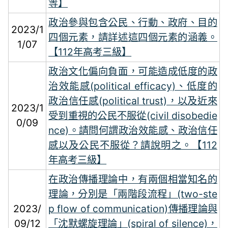
等】
政治參與包含公民、行動、政府、目的
2023/1
四個元素，請詳述這四個元素的涵義。
1/07
【112年高考三級】
政治文化偏向負面，可能造成低度的政
治效能感(political efficacy)、低度的
政治信任感(political trust)，以及近來
2023/1
受到重視的公民不服從(civil disobedie
0/09
nce)。請問何謂政治效能感、政治信任
感以及公民不服從？請說明之。【112
年高考三級】
在政治傳播理論中，有兩個相當知名的
理論，分別是「兩階段流程」(two-ste
2023/
p flow of communication)傳播理論與
09/12
「沈默螺旋理論」(spiral of silence)，