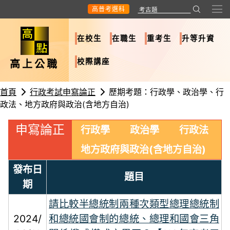
高普考選科
在校生
在職生
重考生
升等升資
校際講座
高上公職
首頁
行政考試申寫論正
歷期考題：行政學、政治學、行
政法、地方政府與政治(含地方自治)
申寫論正
行政學
政治學
行政法
地方政府與政治(含地方自治)
發布日
題目
期
請比較半總統制兩種次類型總理總統制
2024/
和總統國會制的總統、總理和國會三角