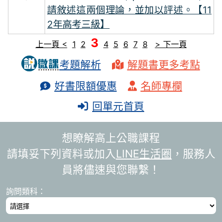
請敘述這兩個理論，並加以評述。【11
2年高考三級】
3
上一頁 <
1
2
4
5
6
7
8
> 下一頁
考題解析
解題書更多考點
好書限額優惠
名師專欄
回單元首頁
想瞭解高上公職課程
請填妥下列資料或加入
LINE生活圈
，服務人
員將儘速與您聯繫！
詢問類科：