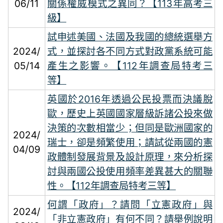
06/11
關係權威模式之異同？【113年高考三
級】
試申述美國、法國及我國的總統選舉方
2024/
式，並探討各不同方式對政黨系統可能
05/14
產生之影響。【112年調查局特考三
等】
英國於2016年透過公民投票而決議脫
歐，歷史上英國國家層級訴諸公投來做
決策的次數相當少；但同是歐洲國家的
2024/
瑞士，卻是頻繁使用；請試從兩國的憲
04/09
政體制發展背景及設計原理，來分析探
討與兩國公投使用頻率差異甚大的關聯
性。【112年調查局特考三等】
何謂「政府」？請問「立憲政府」與
2024/
「非立憲政府」有何不同？請舉例說明