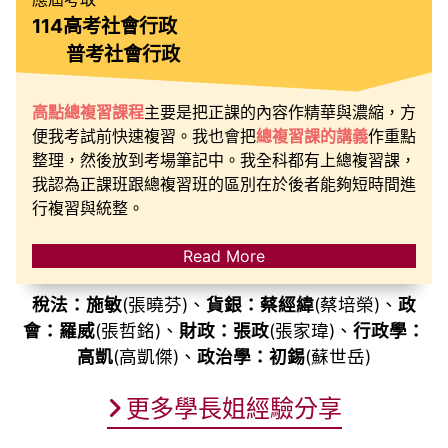
114高考社會行政
普考社會行政
高點總複習課程
主要是把正課的內容作精華與濃縮，方
便我考試前快速複習。我也會把
總複習課的講義
作重點
整理，然後放到考場筆記中。我全科都有上總複習課，
我認為正課班跟總複習班的區別在於後者能夠短時間進
行複習與統整。
Read More
稅法：施敏
(張曉芬)、
貨銀：蔡經緯
(蔡培榮)、
政
會：羅威
(張哲銘)、
財政：張政
(張家瑋)、
行政學：
高凱
(高凱傑)、
政治學：初錫
(蘇世岳)
更多學長姐經驗分享