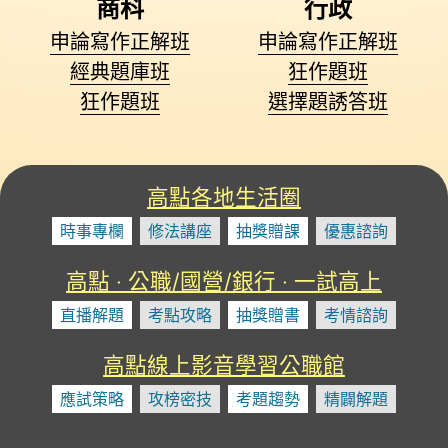
商科
行政
申論寫作正解班
申論寫作正解班
經典題庫班
狂作題班
狂作題班
選擇題誘答班
高點各地生活圈
時事專欄
修法講座
抽獎贈課
優惠諮詢
高點 ‧ 公職/國營/銀行 ‧ 一試高上
直播解題
考點攻略
抽獎贈書
考情諮詢
高點線上影音學習公職館
應試策略
攻榜密技
考題趨勢
精闢解題