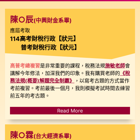
陳○辰
(中興財金系畢)
應屆考取
114高考財稅行政【狀元】
普考財稅行政【狀元】
高普考總複習
是非常重要的課程，稅務法規
施敏老師
會
講解今年修法，加深我們的印象。我有購買老師的
《稅
務法規(概要)解題完全制霸》
，以寫考古題的方式當作
考前複習。考前最後一個月，我則模擬考試時間去練習
前五年的考古題。
Read More
陳○霖
(台大經濟系畢)