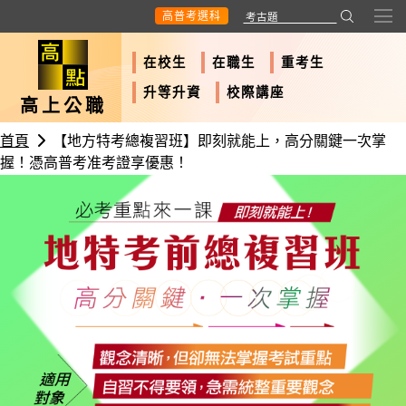
高普考選科
在校生
在職生
重考生
升等升資
校際講座
高上公職
首頁
【地方特考總複習班】即刻就能上，高分關鍵一次掌
握！憑高普考准考證享優惠！
必考重點來一課
地方特考總複習班
考前衝刺‧高分必備
即刻就能
上！
適用對象
觀念清晰，但卻無法掌握考試重點
自習不得要領，急需統整重要觀念
準備多年，只差一點就上榜的考生