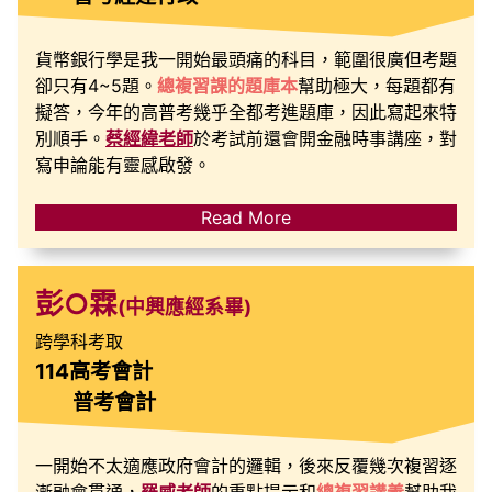
貨幣銀行學是我一開始最頭痛的科目，範圍很廣但考題
卻只有4~5題。
總複習課的題庫本
幫助極大，每題都有
擬答，今年的高普考幾乎全都考進題庫，因此寫起來特
別順手。
蔡經緯老師
於考試前還會開金融時事講座，對
寫申論能有靈感啟發。
Read More
彭○霖
(中興應經系畢)
跨學科考取
114高考會計
普考會計
一開始不太適應政府會計的邏輯，後來反覆幾次複習逐
漸融會貫通，
羅威老師
的重點提示和
總複習講義
幫助我