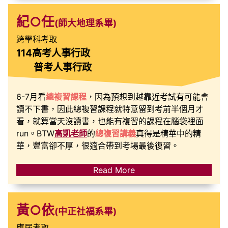
紀○任
(師大地理系畢)
跨學科考取
114高考人事行政
普考人事行政
6-7月看
總複習課程
，因為預想到越靠近考試有可能會
讀不下書，因此總複習課程就特意留到考前半個月才
看，就算當天沒讀書，也能有複習的課程在腦袋裡面
run。BTW
高凱老師
的
總複習講義
真得是精華中的精
華，豐富卻不厚，很適合帶到考場最後復習。
Read More
黃○依
(中正社福系畢)
應屆考取