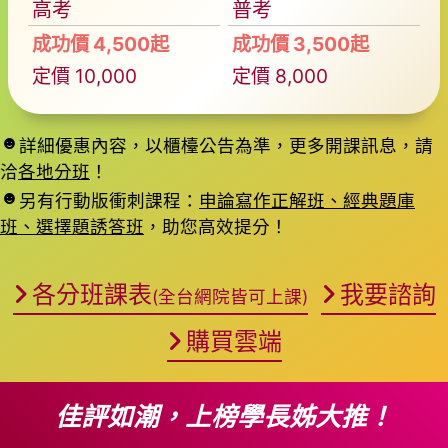
高考
普考
成功價 4,500起
成功價 3,500起
定價 10,000
定價 8,000
詳細優惠內容，以櫃檯公告為準，更多開課訊息，請
洽
各地分班
！
另有行動版衝刺課程：
申論寫作正解班、經典題庫
班、選擇題誘答班
，助您高效提分！
各分班課表
我要諮詢
(全台網院皆可上課)
購買雲端
佳評如潮，上榜學長姊大推！