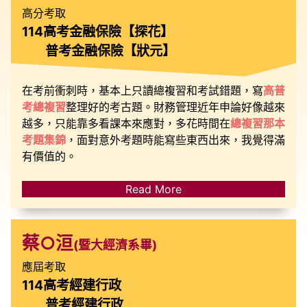
高分考取
114高考金融保險【探花】
普考金融保險【狀元】
在考前衝刺時，基本上只讀總複習和考試錯題，寫
高普
考總複習
整理好的考古題。財務管理近年申論好像越來
越多，只能靠多看課本來應對，多花時間在
總複習那本
考題集錦
，面對意外考題時能寫些東西出來，我覺得滿
有價值的。
Read More
蔡○洹
(暨大經濟系畢)
應屆考取
114高考經建行政
普考經建行政