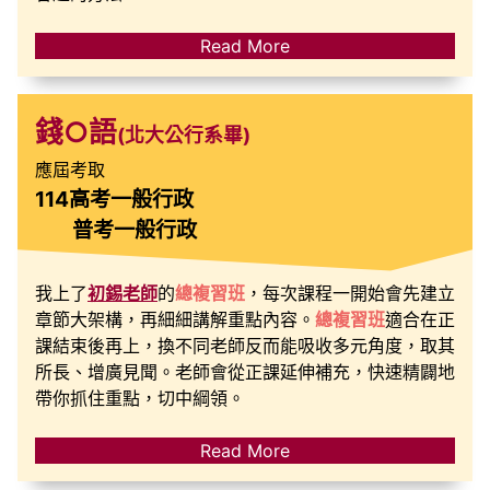
Read More
錢○語
(北大公行系畢)
應屆考取
114高考一般行政
普考一般行政
我上了
初錫老師
的
總複習班
，每次課程一開始會先建立
章節大架構，再細細講解重點內容。
總複習班
適合在正
課結束後再上，換不同老師反而能吸收多元角度，取其
所長、增廣見聞。老師會從正課延伸補充，快速精闢地
帶你抓住重點，切中綱領。
Read More