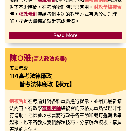
省下不少時間，在考前衝刺時非常有用。
財政學總複習
時，
張政老師
連結各個主題的教學方式有助於提升理
解，配合大量練題就能完成準備。
Read More
陳○雅
(高大政法系畢)
應屆考取
114高考法律廉政
普考法律廉政【狀元】
總複習班
在考前針對各科重點進行提示，並補充最新修
法內容。行政學
高凱老師
總複習的表格式重點整理非常
有幫助，老師會以板書將行政學各章節知識有邏輯地串
起來，也不吝教授我們解題技巧、分享解題模板，掌握
答題的方法。