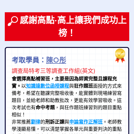
感謝高點‧高上讓我們成功上
榜！
考取學員：
陳○彤
調查局特考三等調查工作組(英文)
會選擇高點補習班，主要是因為師資完整且課程充
實。
以
知識達數位函授課程
與
狂作題班
面授的方式來
備考，希望在聽課完整吸收後，能實體到現場練習寫
題目，並給老師和助教批改，更能有效學習吸收。這
次考試也有
命中考題
，與狂作題班練習到的題目重點
相似！
非常推薦
劉律
的
刑訴正課
與
申論寫作正解班
。老師教
學淺顯易懂，可以清楚掌握各單元與重要判決的重點