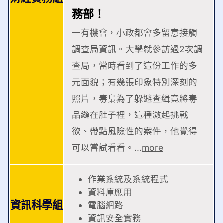
務部！
一有機會，小政都會多留意接觸
調查局資訊。大學就參訪過2次調
查局，當時看到了這份工作的多
元面貌；有幾張印象特別深刻的
照片，毒梟為了躲避查緝竟將毒
品縫在肚子裡，這種激起挑戰
欲、帶點風險性的案件，他覺得
可以嘗試看看。...
more
作業系統及系統程式
資料庫應用
資訊科學組
電腦網路
資訊安全實務