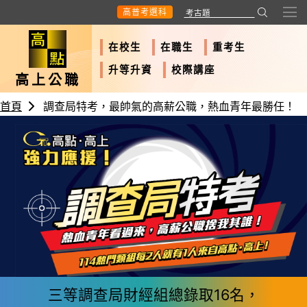
高普考選科
在校生
在職生
重考生
升等升資
校際講座
高上公職
首頁
調查局特考，最帥氣的高薪公職，熱血青年最勝任！
三等調查局財經組總錄取16名，