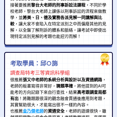
接著要推薦
黎台大老師的刑事訴訟法課程
，不同於學
校老師，黎台大老師上課係以刑事訴訟的流程來做教
學，並
將美、日、德及實務各派見解一同講解與比
較
，讓大家不會陷入在特定派別之中而偏廢其他的見
解，以全盤了解刑訴的體系和脈絡，讓考試中即使出
現特定派別見解的考題也能迎刃而解！
考取學員：邱○旆
調查局特考三等資訊科學組
很推薦
張又中老師的系統分析與設計以及資通網路
，
老師的板書寫得非常好，
猜題準確
，將他提到的AI可
能考的方向記錄下來自行查找，結果
高考跟調查局都
有出
！將難題跟很深的觀念融會貫通後應用到考題，
其實幫助很大，才能寫出很不一樣的內容。
也推薦
金乃傑老師
的
資通安全
，老師的語速很快，雖