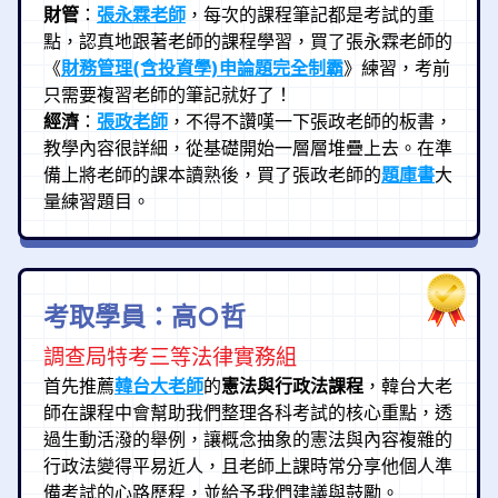
財管
：
張永霖老師
，每次的課程筆記都是考試的重
點，認真地跟著老師的課程學習，買了張永霖老師的
《
財務管理(含投資學)申論題完全制霸
》練習，考前
只需要複習老師的筆記就好了！
經濟
：
張政老師
，不得不讚嘆一下張政老師的板書，
教學內容很詳細，從基礎開始一層層堆疊上去。在準
備上將老師的課本讀熟後，買了張政老師的
題庫書
大
量練習題目。
考取學員：高○哲
調查局特考三等法律實務組
首先推薦
韓台大老師
的
憲法與行政法課程
，韓台大老
師在課程中會幫助我們整理各科考試的核心重點，透
過生動活潑的舉例，讓概念抽象的憲法與內容複雜的
行政法變得平易近人，且老師上課時常分享他個人準
備考試的心路歷程，並給予我們建議與鼓勵。