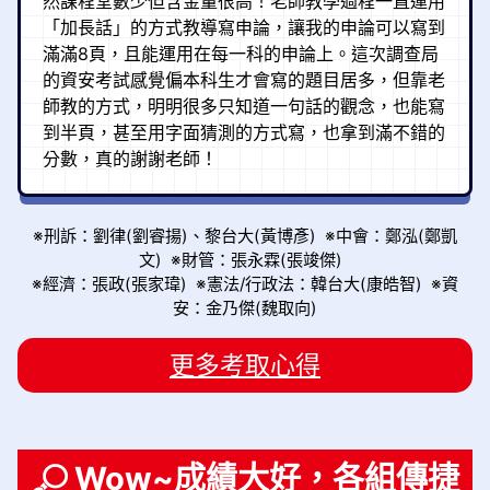
然課程堂數少但含金量很高！老師教學過程一直運用
「加長話」的方式教導寫申論，讓我的申論可以寫到
滿滿8頁，且能運用在每一科的申論上。這次調查局
的資安考試感覺偏本科生才會寫的題目居多，但靠老
師教的方式，明明很多只知道一句話的觀念，也能寫
到半頁，甚至用字面猜測的方式寫，也拿到滿不錯的
分數，真的謝謝老師！
※刑訴：劉律(劉睿揚)、黎台大(黃博彥) ※中會：鄭泓(鄭凱
文) ※財管：張永霖(張竣傑)
※經濟：張政(張家瑋) ※憲法/行政法：韓台大(康皓智)
※資
安：金乃傑(魏取向)
更多考取心得
Wow~成績大好，各組傳捷