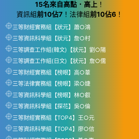
15名來自高點．高上
！
資訊組
前10佔7
！法律組
前10佔6
！
三等財經實務組【狀元】蕭○鴻
三等資訊科學組【狀元】詹○村
三等調查工作組(韓文)【狀元】劉○陽
三等調查工作組(日文)【狀元】詹○儒
三等財經實務組【榜眼】高○葦
三等法律實務組【榜眼】梁○婕
三等資訊科學組【榜眼】林○叡
三等資訊科學組【探花】吳○倫
三等財經實務組【TOP4】王○元
三等資訊科學組【TOP4】廖○信