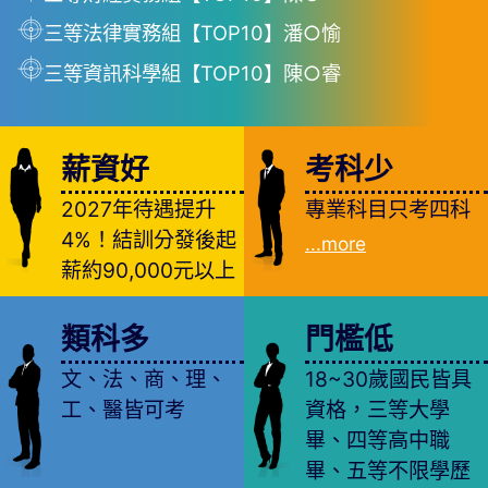
三等法律實務組【TOP10】潘○愉
三等資訊科學組【TOP10】陳○睿
薪資好
考科少
2027年待遇提升
專業科目只考四科
4%！結訓分發後起
...more
薪約90,000元以上
類科多
門檻低
文、法、商、理、
18~30歲國民皆具
工、醫皆可考
資格，三等大學
畢、四等高中職
畢、五等不限學歷