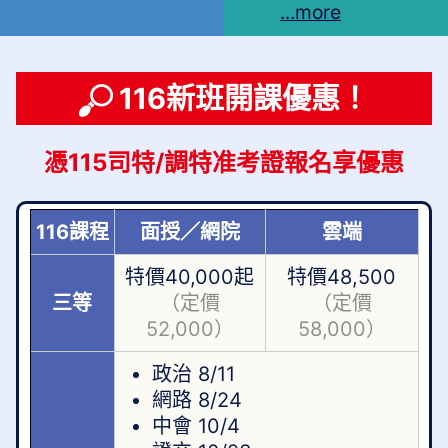
...more
116新班開課優惠！
憑115司特/調特准考證報名享優惠
116課程
面授／網院
雲端
特價40,000起
特價48,500
三等
（定價
（定價
52,000）
58,000）
政治 8/11
網路 8/24
中會 10/4