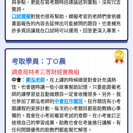
與爭點，更能在寫考題時迅速論述到重點，沒有冗言
贅詞。
口試模擬
對我也很有幫助，模擬考官的老師們會依據
書面報告的內容去延伸出可能被問的題目，也會補充
許多資訊讓我在口試時可以運用，回答更深入專業。
考取學員：丁○晨
調查局特考三等財經實務組
中會
：
鄭泓老師
，在上課的時候總是對會計充滿熱
忱，也會適時講一些小故事幫助記憶，只要能跟著老
師的課學習並且勤做題目一定會收穫很多。另外，我
也參加了鄭泓老師的
中會狂作題班
，狂作題班有小考
跟課程的安排計劃，每次的小考題目都是助教精心準
備的。我會在小考前複習考試的章節，在小考後訂正
檢視自己的學習成果，助教也會在考後進行講解，有
任何問題優秀的助教們都能幫忙解答。