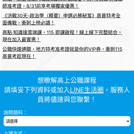
師准考證，8/31前享考場獨家優惠！
《決戰30天-政治學（概要）申選必勝秘笈》高普特考全
面備戰，衝刺上榜必讀！
高點‧知識達雲端課，115 即課啟程！線上線下完整結合，
現在加入最實惠！
公職快速通關，地方特考准考證就是你的VIP券，衝刺115
高普考趁現在！
想瞭解高上公職課程
請填妥下列資料或加入
LINE生活圈
，服務人
員將儘速與您聯繫！
詢問類科：
上課方式：