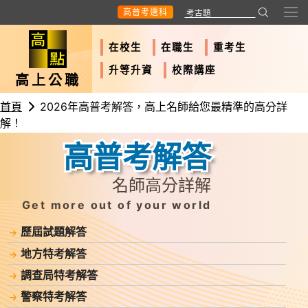
高普考選科
在校生
在職生
重考生
升等升資
校際講座
高上公職
首頁
2026年高普考解答，高上名師給您最精準的高分詳
解！
高普考解答
名師高分詳解
Get more out of your world
歷屆試題解答
地方特考解答
調查局
特考解答
警察特考解答