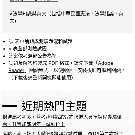
※法學知識與英文（包括中華民國憲法、法學緒論、英
文)
◎ 表申論題與測驗題混和試題
※ 表全部測驗試題
答案依考選部公告為準
試題及解答均製成 PDF 格式，請先下載「
Adobe
Reader
」閱讀程式，以便閱讀，安裝後即可順利閱讀。
（下載後請重新開機即能使用）
近期熱門主題
搶進高考利多，普考/地特四等/約聘僱人員享課程專屬優
惠，升等加薪明年一試到位！
高點．高上社工人職涯&證照好試成雙！憑115第二次社工