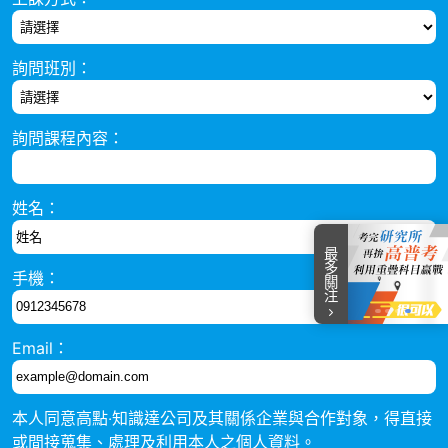
詢問班別：
詢問課程內容：
姓名：
最多關注
手機：
item
item
item
item
item
Item
0
1
2
3
4
Email：
4
of
5
本人同意高點‧知識達公司及其關係企業與合作對象，得直接
或間接蒐集、處理及利用本人之個人資料。